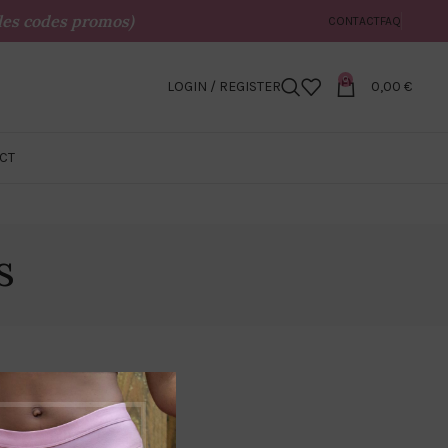
c les codes promos)
CONTACT
FAQ
0
LOGIN / REGISTER
0,00
€
CT
s