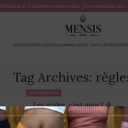
 dès l'achat de 3 culottes menstruelles. (Non cumulable ave
BIENVENUE
BOUTIQUE
QUI SOMMES NOUS ?
ARTICLES
FAQ
CONTA
Tag Archives: règle
CYCLE MENSTRUEL
Les règles, c’est quoi ? 🩸
0
By
Mensisroom
Tes règles f...