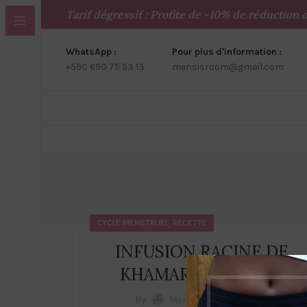
Tarif dégressif : Profite de -10% de réduction
WhatsApp :
Pour plus d'information :
+590 690 75 53 13
mensisroom@gmail.com
,
CYCLE MENSTRUEL
RECETTE
INFUSION RACINE DE
KHAMARÉ (VETIVER)
0
By
Mensisroom