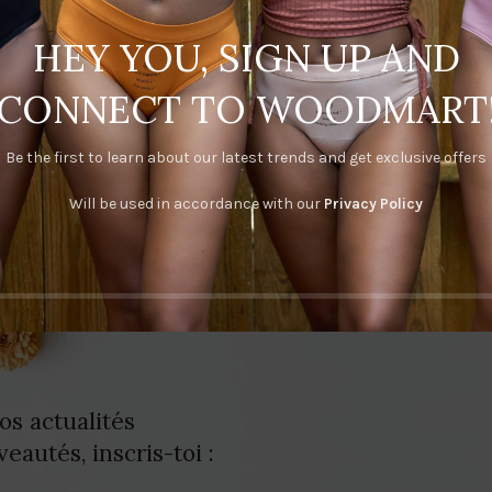
CONTINUE READING
HEY YOU, SIGN UP AND
CONNECT TO WOODMART
Be the first to learn about our latest trends and get exclusive offers
Will be used in accordance with our
Privacy Policy
os actualités
eautés, inscris-toi :